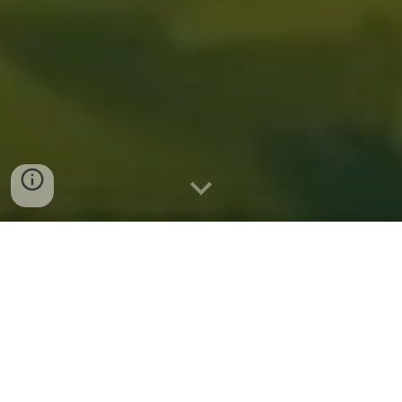
Sobre El Evento
El creciente consumo de Nuevas Sustancias
Psicoactivas (NSP) en la ciudad y su impacto sobre la
comunidad y el sistema de salud exigen una respuesta
articulada de todos los sectores de la sociedad.